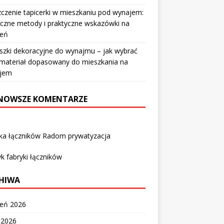
czenie tapicerki w mieszkaniu pod wynajem:
czne metody i praktyczne wskazówki na
ień
szki dekoracyjne do wynajmu – jak wybrać
i materiał dopasowany do mieszkania na
jem
NOWSZE KOMENTARZE
yka łączników Radom prywatyzacja
k fabryki łączników
HIWA
ień 2026
c 2026