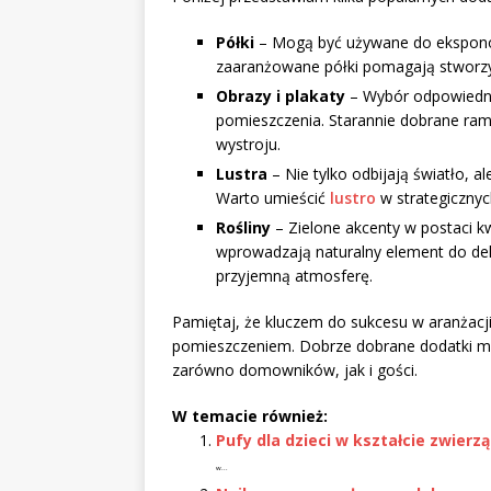
Półki
– Mogą być używane do eksponow
zaaranżowane półki pomagają stworzyć
Obrazy i plakaty
– Wybór odpowiednic
pomieszczenia. Starannie dobrane ram
wystroju.
Lustra
– Nie tylko odbijają światło, a
Warto umieścić
lustro
w strategicznyc
Rośliny
– Zielone akcenty w postaci k
wprowadzają naturalny element do dek
przyjemną atmosferę.
Pamiętaj, że kluczem do sukcesu w aranżacji
pomieszczeniem. Dobrze dobrane dodatki mo
zarówno domowników, jak i gości.
W temacie również:
Pufy dla dzieci w kształcie zwierz
w...