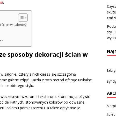
nu
.
Czysz
skute
codz
 ścian w salonie?
Podu
styl 
wyna
n?
NAJ
sze sposoby dekoracji ścian w
fabr
 salonie, cztery z nich cieszą się szczególną
oraz galerie zdjęć. Każda z tych metod oferuje unikalne
syndy
ie osobistego stylu.
ARC
 nowoczesnym wzorom i teksturom, które mogą ożywić
 od delikatnych, stonowanych kolorów po odważne,
sierp
eru całemu pomieszczeniu, a także optycznie je
lipie