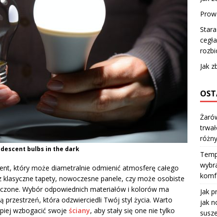
Prow
Stara
cegła
rozb
Jak 
OST
Żarów
trwał
różn
descent bulbs in the dark
Temp
wybra
ent, który może diametralnie odmienić atmosferę całego
komfo
sz klasyczne tapety, nowoczesne panele, czy może osobiste
aniczone. Wybór odpowiednich materiałów i kolorów ma
Jak p
przestrzeń, która odzwierciedli Twój styl życia. Warto
jak n
epiej wzbogacić swoje
ściany
, aby stały się one nie tylko
susze