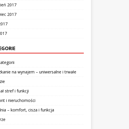
zień 2017
wiec 2017
2017
2017
EGORIE
ategorii
kanie na wynajem – uniwersalne i trwałe
zie
ał stref i funkcji
nt i nieruchomości
lnia – komfort, cisza i funkcja
rze