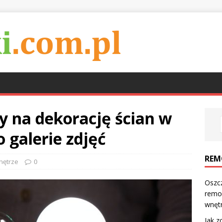
 na dekorację ścian w
o galerie zdjęć
REM
nętrze
0
Oszc
remo
wnęt
Jak z