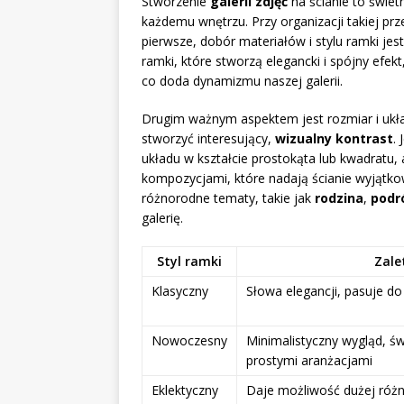
Stworzenie
galerii zdjęć
na ścianie to świet
każdemu wnętrzu. Przy organizacji takiej pr
pierwsze, dobór materiałów i stylu ramki je
ramki, które stworzą elegancki i spójny efe
co doda dynamizmu naszej galerii.
Drugim ważnym aspektem jest rozmiar i ukł
stworzyć interesujący,
wizualny kontrast
.
układu w kształcie prostokąta lub kwadratu
kompozycjami, które nadają ścianie wyjątko
różnorodne tematy, takie jak
rodzina
,
podr
galerię.
Styl ramki
Zale
Klasyczny
Słowa elegancji, pasuje do
Nowoczesny
Minimalistyczny wygląd, św
prostymi aranżacjami
Eklektyczny
Daje możliwość dużej różn