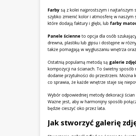
Farby
są z kolei najprostszym i najtańszy
szybko zmienić kolor i atmosferę w naszym 
które dodają faktury i głębi, lub
farby mato
Panele ścienne
to opcja dla osób szukając
drewna, plastiku lub gipsu i dostępne w róż
także pomagają w wygłuszaniu wnętrza oraz 
Ostatnią popularną metodą są
galerie zdję
kompozycji na ścianach. To świetny sposób
dodanie przytulności do przestrzeni. Można 
co sprawia, że każde wnętrze staje się niepo
Wybór odpowiedniej metody dekoracji ścian w 
Ważne jest, aby w harmonijny sposób połączy
będzie cieszyć oko przez lata.
Jak stworzyć galerię zdj