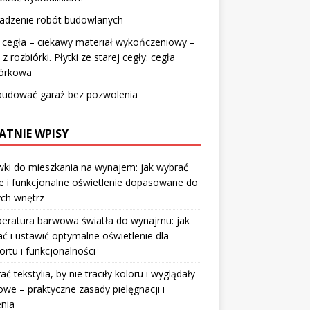
adzenie robót budowlanych
 cegła – ciekawy materiał wykończeniowy –
 z rozbiórki. Płytki ze starej cegły: cegła
iórkowa
zbudować garaż bez pozwolenia
ATNIE WPISY
ki do mieszkania na wynajem: jak wybrać
e i funkcjonalne oświetlenie dopasowane do
ych wnętrz
eratura barwowa światła do wynajmu: jak
ć i ustawić optymalne oświetlenie dla
rtu i funkcjonalności
rać tekstylia, by nie traciły koloru i wyglądały
owe – praktyczne zasady pielęgnacji i
nia