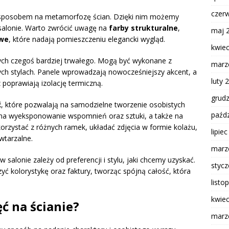
czer
m sposobem na metamorfozę ścian. Dzięki nim możemy
salonie. Warto zwrócić uwagę na
farby strukturalne
,
maj 
we
, które nadają pomieszczeniu elegancki wygląd.
kwie
ych czegoś bardziej trwałego. Mogą być wykonane z
marz
nych stylach. Panele wprowadzają nowocześniejszy akcent, a
luty 
poprawiają izolację termiczną.
grud
ć
, które pozwalają na samodzielne tworzenie osobistych
paźdz
 na wyeksponowanie wspomnień oraz sztuki, a także na
korzystać z różnych ramek, układać zdjęcia w formie kolażu,
lipie
wtarzalne.
marz
salonie zależy od preferencji i stylu, jaki chcemy uzyskać.
styc
ć kolorystykę oraz faktury, tworząc spójną całość, która
listo
kwie
ęć na ścianie?
marz