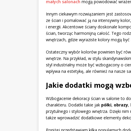
małych salonach
mogą powodować wrażenie
Innym ciekawym rozwiązaniem jest zastos
ze ścian i pomalować ją na intensywny kolor,
i energii. Akcentowe ściany doskonale kompo
ścian, tworząc harmonijną całość. Tego rod
wnętrzach, gdzie wyraziste kolory mogą być
Ostateczny wybór kolorów powinien być równ
wnętrze. Na przykład, w stylu skandynawski
styl industrialny może być wzbogacony o ci
wpływa na estetykę, ale również na nasze 
Jakie dodatki mogą wzbo
Wzbogacenie dekoracji ścian w salonie to d
charakteru. Dodatki takie jak
półki
,
obrazy
,
przytulnego i stylowego wnętrza. Dzięki nim m
także wprowadzić dodatkowe elementy dekor
Poniżej przedstawiam kilka popularnych dod