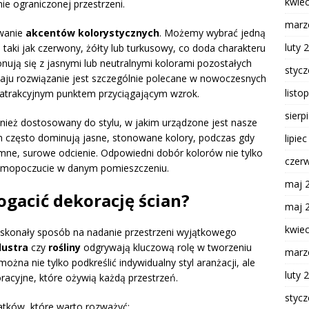
kwie
 ograniczonej przestrzeni.
marz
owanie
akcentów kolorystycznych
. Możemy wybrać jedną
luty 
 taki jak czerwony, żółty lub turkusowy, co doda charakteru
nują się z jasnymi lub neutralnymi kolorami pozostałych
styc
zaju rozwiązanie jest szczególnie polecane w nowoczesnych
listo
 atrakcyjnym punktem przyciągającym wzrok.
sierp
ież dostosowany do stylu, w jakim urządzone jest nasze
m często dominują jasne, stonowane kolory, podczas gdy
lipie
emne, surowe odcienie. Odpowiedni dobór kolorów nie tylko
czer
samopoczucie w danym pomieszczeniu.
maj 
gacić dekorację ścian?
maj 
kwie
oskonały sposób na nadanie przestrzeni wyjątkowego
lustra
czy
rośliny
odgrywają kluczową rolę w tworzeniu
marz
ożna nie tylko podkreślić indywidualny styl aranżacji, ale
luty 
acyjne, które ożywią każdą przestrzeń.
styc
atków, które warto rozważyć: