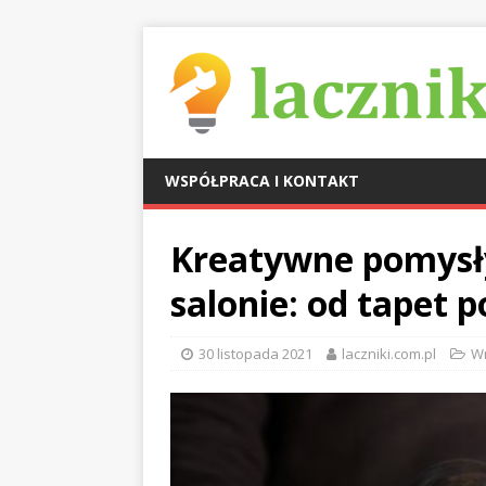
WSPÓŁPRACA I KONTAKT
Kreatywne pomysły
salonie: od tapet p
30 listopada 2021
laczniki.com.pl
W