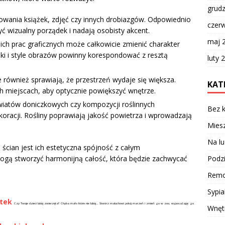
grud
ania książek, zdjęć czy innych drobiazgów. Odpowiednio
czer
 wizualny porządek i nadają osobisty akcent.
maj 
h prac graficznych może całkowicie zmienić charakter
ki i style obrazów powinny korespondować z resztą
luty 
le również sprawiają, że przestrzeń wydaje się większa.
KAT
h miejscach, aby optycznie powiększyć wnętrze.
wiatów doniczkowych czy kompozycji roślinnych
Bez k
oracji. Rośliny poprawiają jakość powietrza i wprowadzają
Miesz
Na lu
 ścian jest ich estetyczna spójność z całym
Podzi
gą stworzyć harmonijną całość, która będzie zachwycać
Remo
Sypia
ątek
Czy Twoje dzieci lubią zwierzęta? Chyba mało które nie lubią… Stwórz maluchowi pokój marzeń i zmień go w zoo, wyposażając go
Wnęt