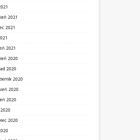
2021
cień 2021
ec 2021
2021
zeń 2021
zień 2020
pad 2020
iernik 2020
sień 2020
ień 2020
c 2020
wiec 2020
2020