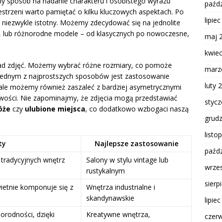
ny sposób na nadanie charakteru i osobistego wyrazu
paźdz
zestrzeni warto pamiętać o kilku kluczowych aspektach. Po
lipie
st niezwykle istotny. Możemy zdecydować się na jednolite
kt, lub różnorodne modele – od klasycznych po nowoczesne,
maj 
kwie
ad zdjęć. Możemy wybrać różne rozmiary, co pomoże
marz
 Jednym z najprostszych sposobów jest zastosowanie
luty 
, ale możemy również zaszaleć z bardziej asymetrycznymi
wości. Nie zapominajmy, że zdjęcia mogą przedstawiać
styc
óże
czy
ulubione miejsca
, co dodatkowo wzbogaci naszą
grud
listo
ty
Najlepsze zastosowanie
paźdz
 tradycyjnych wnętrz
Salony w stylu vintage lub
wrze
rustykalnym
sierp
ietnie komponuje się z
Wnętrza industrialne i
skandynawskie
lipie
orodności, dzięki
Kreatywne wnętrza,
czer