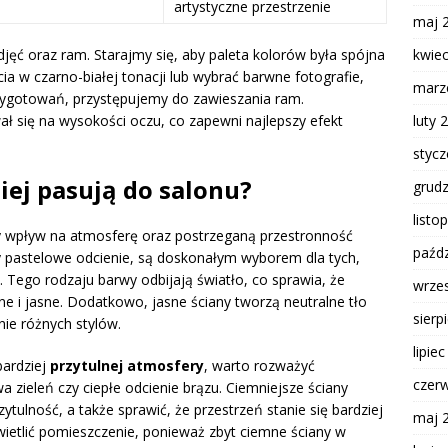
artystyczne przestrzenie
maj 
kwie
jęć oraz ram. Starajmy się, aby paleta kolorów była spójna
ia w czarno-białej tonacji lub wybrać barwne fotografie,
marz
zygotowań, przystępujemy do zawieszania ram.
luty 
ał się na wysokości oczu, co zapewni najlepszy efekt
styc
piej pasują do salonu?
grud
listo
 wpływ na atmosferę oraz postrzeganą przestronność
paźdz
 czy pastelowe odcienie, są doskonałym wyborem dla tych,
. Tego rodzaju barwy odbijają światło, co sprawia, że
wrze
ne i jasne. Dodatkowo, jasne ściany tworzą neutralne tło
sierp
nie różnych stylów.
lipie
bardziej
przytulnej atmosfery
, warto rozważyć
czer
wa zieleń czy ciepłe odcienie brązu. Ciemniejsze ściany
ulność, a także sprawić, że przestrzeń stanie się bardziej
maj 
wietlić pomieszczenie, ponieważ zbyt ciemne ściany w