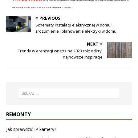
Urządzanie biura dla freelancera to nie tylko kwestia estetyki, ale przede wszystkim funkcjonalności. W
obliczu rosnącej liczby osób pracujących zdalnie, stworzenie przestrzeni,...
PREVIOUS
Schematy instalacji elektrycznej w domu:
zrozumienie i planowanie elektryki w domu
NEXT
Trendy w aranżacji wnętrz na 2023 rok: odkryj
najnowsze inspiracje
REMONTY
Jak sprawdzić IP kamery?