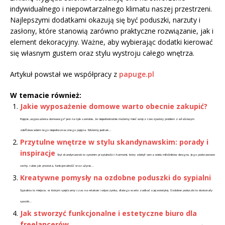
indywidualnego i niepowtarzalnego klimatu naszej przestrzeni.
Najlepszymi dodatkami okazują się być poduszki, narzuty i
zasłony, które stanowią zarówno praktyczne rozwiązanie, jak i
element dekoracyjny. Ważne, aby wybierając dodatki kierować
się własnym gustem oraz stylu wystroju całego wnętrza.
Artykuł powstał we współpracy z
papuge.pl
W temacie również:
Jakie wyposażenie domowe warto obecnie zakupić?
Pojęcie „wyposażenia domowego” jest na tyle szerokie, że niejednokrotnie możemy mieć wręcz rzeczywisty problem z właściwym
zdefiniowaniem tego niejednoznacznego pojęcia. Możemy jednak...
Przytulne wnętrze w stylu skandynawskim: porady i
inspiracje
Styl skandynawski to synonim przytulności i harmonii, który zdobył serca wielu miłośników designu. Jego podstawowe
cechy, takie jak prostota, funkcjonalność oraz użycie...
Kreatywne pomysły na ozdobne poduszki do sypialni
Sypialnia to miejsce, w którym spędzamy czas na relaksie i odpoczynku, dlatego warto zadbać o jej estetykę. Ozdobne poduszki to doskonały
sposób...
Jak stworzyć funkcjonalne i estetyczne biuro dla
freelancerów