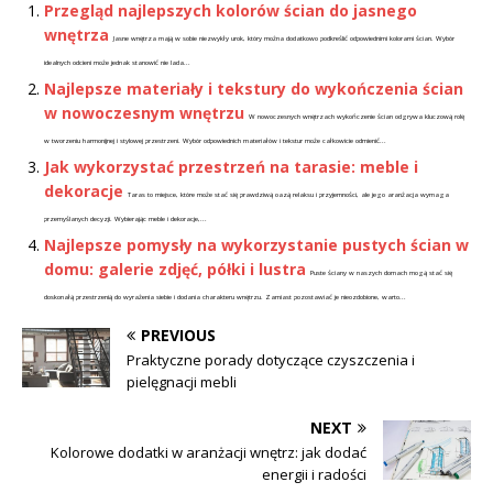
Przegląd najlepszych kolorów ścian do jasnego
wnętrza
Jasne wnętrza mają w sobie niezwykły urok, który można dodatkowo podkreślić odpowiednimi kolorami ścian. Wybór
idealnych odcieni może jednak stanowić nie lada...
Najlepsze materiały i tekstury do wykończenia ścian
w nowoczesnym wnętrzu
W nowoczesnych wnętrzach wykończenie ścian odgrywa kluczową rolę
w tworzeniu harmonijnej i stylowej przestrzeni. Wybór odpowiednich materiałów i tekstur może całkowicie odmienić...
Jak wykorzystać przestrzeń na tarasie: meble i
dekoracje
Taras to miejsce, które może stać się prawdziwą oazą relaksu i przyjemności, ale jego aranżacja wymaga
przemyślanych decyzji. Wybierając meble i dekoracje,...
Najlepsze pomysły na wykorzystanie pustych ścian w
domu: galerie zdjęć, półki i lustra
Puste ściany w naszych domach mogą stać się
doskonałą przestrzenią do wyrażenia siebie i dodania charakteru wnętrzu. Zamiast pozostawiać je nieozdobione, warto...
PREVIOUS
Praktyczne porady dotyczące czyszczenia i
pielęgnacji mebli
NEXT
Kolorowe dodatki w aranżacji wnętrz: jak dodać
energii i radości