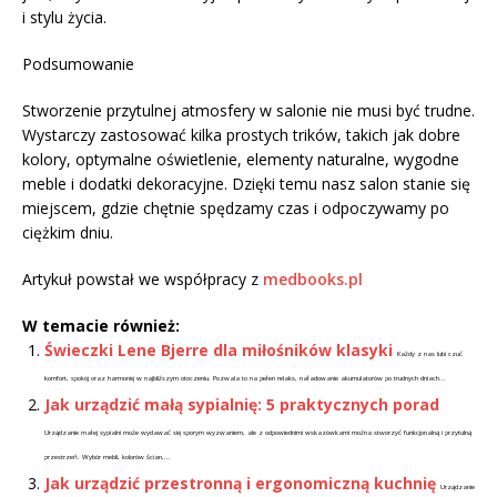
i stylu życia.
Podsumowanie
Stworzenie przytulnej atmosfery w salonie nie musi być trudne.
Wystarczy zastosować kilka prostych trików, takich jak dobre
kolory, optymalne oświetlenie, elementy naturalne, wygodne
meble i dodatki dekoracyjne. Dzięki temu nasz salon stanie się
miejscem, gdzie chętnie spędzamy czas i odpoczywamy po
ciężkim dniu.
Artykuł powstał we współpracy z
medbooks.pl
W temacie również:
Świeczki Lene Bjerre dla miłośników klasyki
Każdy z nas lubi czuć
komfort, spokój oraz harmonię w najbliższym otoczeniu. Pozwala to na pełen relaks, naładowanie akumulatorów po trudnych dniach...
Jak urządzić małą sypialnię: 5 praktycznych porad
Urządzanie małej sypialni może wydawać się sporym wyzwaniem, ale z odpowiednimi wskazówkami można stworzyć funkcjonalną i przytulną
przestrzeń. Wybór mebli, kolorów ścian,...
Jak urządzić przestronną i ergonomiczną kuchnię
Urządzanie