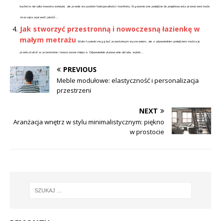
kuchni to nie tylko kwestia estetyki, ale przede wszystkim funkcjonalności i komfortu. Ergonomiczne podejście do projektowania przestrzeni może
znacząco poprawić jakość...
Jak stworzyć przestronną i nowoczesną łazienkę w
małym metrażu
Małe łazienki mogą być prawdziwym wyzwaniem, ale z odpowiednim podejściem można je
przekształcić w przestronne i nowoczesne miejsca. Odpowiednie planowanie układu, wybór...
PREVIOUS
Meble modułowe: elastyczność i personalizacja
przestrzeni
NEXT
Aranżacja wnętrz w stylu minimalistycznym: piękno
w prostocie