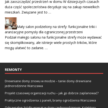
Jak zaoszczędzić przestrzeń w domu W dzisiejszych czasach
duża część społeczeństwa decyduje się na zakup niewielkich
mieszkań. Związane jest to …
Mały salon podzielony na strefy: funkcjonalne triki i
aranżacyjne pomysły dla ograniczonej przestrzeni
Podział małego salonu na funkcjonalne strefy może wydawać
się skomplikowany, ale istnieje wiele prostych trików, które
mogą ułatwić to zadanie. …
REMONTY
Drewniane domy znowu w modzie – tanie domy drewniane
jednorodzinne Warszawa
Projekt czasowej organizacji ruchu – jak go dobrze zaplanować?
Praktyczne ogrodzenia z paneli, bramy ogrodzenia Warszawa
Odnawialne źródła energii w domu jednorodzinnym. Kolektory