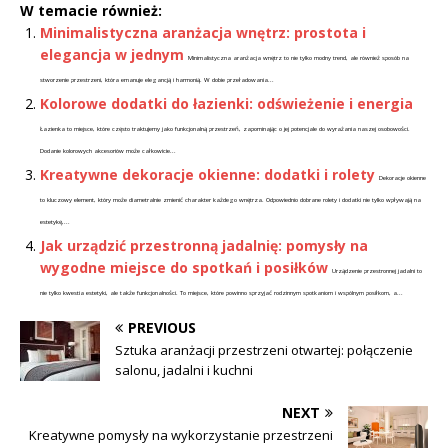
W temacie również:
Minimalistyczna aranżacja wnętrz: prostota i
elegancja w jednym
Minimalistyczna aranżacja wnętrz to nie tylko modny trend, ale również sposób na
stworzenie przestrzeni, która emanuje elegancją i harmonią. W dobie przeładowania...
Kolorowe dodatki do łazienki: odświeżenie i energia
Łazienka to miejsce, które często traktujemy jako funkcjonalną przestrzeń, zapominając o jej potencjale do wyrażania naszej osobowości.
Dodanie kolorowych akcesoriów może całkowicie...
Kreatywne dekoracje okienne: dodatki i rolety
Dekoracje okienne
to kluczowy element, który może diametralnie zmienić charakter każdego wnętrza. Odpowiednio dobrane rolety i dodatki nie tylko wpływają na
estetykę,...
Jak urządzić przestronną jadalnię: pomysły na
wygodne miejsce do spotkań i posiłków
Urządzenie przestronnej jadalni to
nie tylko kwestia estetyki, ale także funkcjonalności. To miejsce, które powinno sprzyjać rodzinnym spotkaniom i wspólnym posiłkom, a...
PREVIOUS
Sztuka aranżacji przestrzeni otwartej: połączenie
salonu, jadalni i kuchni
NEXT
Kreatywne pomysły na wykorzystanie przestrzeni