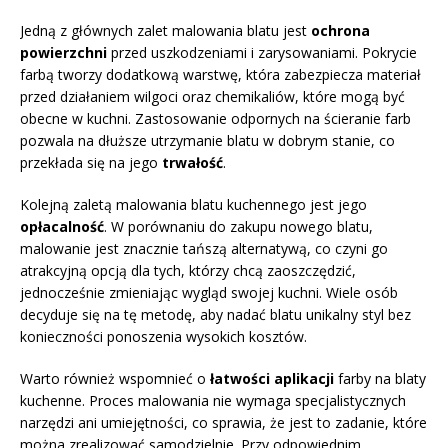
Jedną z głównych zalet malowania blatu jest
ochrona
powierzchni
przed uszkodzeniami i zarysowaniami. Pokrycie
farbą tworzy dodatkową warstwę, która zabezpiecza materiał
przed działaniem wilgoci oraz chemikaliów, które mogą być
obecne w kuchni. Zastosowanie odpornych na ścieranie farb
pozwala na dłuższe utrzymanie blatu w dobrym stanie, co
przekłada się na jego
trwałość
.
Kolejną zaletą malowania blatu kuchennego jest jego
opłacalność
. W porównaniu do zakupu nowego blatu,
malowanie jest znacznie tańszą alternatywą, co czyni go
atrakcyjną opcją dla tych, którzy chcą zaoszczędzić,
jednocześnie zmieniając wygląd swojej kuchni. Wiele osób
decyduje się na tę metodę, aby nadać blatu unikalny styl bez
konieczności ponoszenia wysokich kosztów.
Warto również wspomnieć o
łatwości aplikacji
farby na blaty
kuchenne. Proces malowania nie wymaga specjalistycznych
narzędzi ani umiejętności, co sprawia, że jest to zadanie, które
można zrealizować samodzielnie. Przy odpowiednim