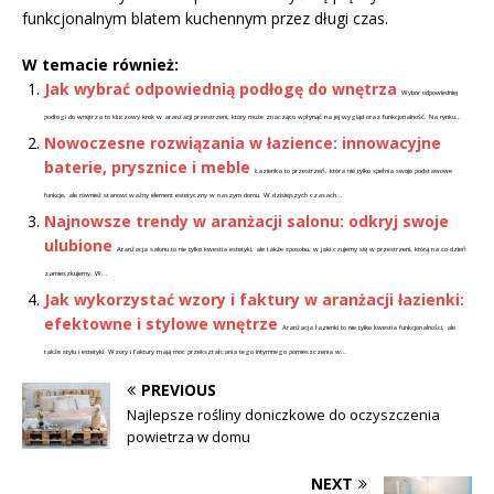
funkcjonalnym blatem kuchennym przez długi czas.
W temacie również:
Jak wybrać odpowiednią podłogę do wnętrza
Wybór odpowiedniej
podłogi do wnętrza to kluczowy krok w aranżacji przestrzeni, który może znacząco wpłynąć na jej wygląd oraz funkcjonalność. Na rynku...
Nowoczesne rozwiązania w łazience: innowacyjne
baterie, prysznice i meble
Łazienka to przestrzeń, która nie tylko spełnia swoje podstawowe
funkcje, ale również stanowi ważny element estetyczny w naszym domu. W dzisiejszych czasach...
Najnowsze trendy w aranżacji salonu: odkryj swoje
ulubione
Aranżacja salonu to nie tylko kwestia estetyki, ale także sposobu, w jaki czujemy się w przestrzeni, którą na co dzień
zamieszkujemy. W...
Jak wykorzystać wzory i faktury w aranżacji łazienki:
efektowne i stylowe wnętrze
Aranżacja łazienki to nie tylko kwestia funkcjonalności, ale
także stylu i estetyki. Wzory i faktury mają moc przekształcania tego intymnego pomieszczenia w...
PREVIOUS
Najlepsze rośliny doniczkowe do oczyszczenia
powietrza w domu
NEXT