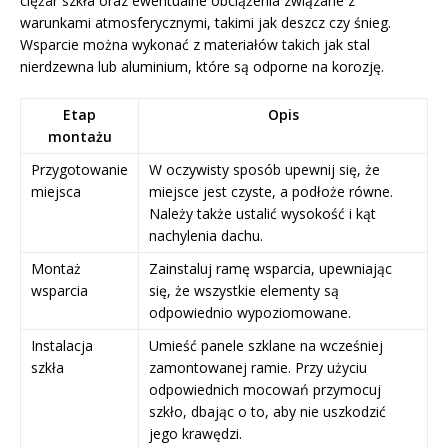
ciężar szkła oraz ewentualne obciążenia związane z
warunkami atmosferycznymi, takimi jak deszcz czy śnieg.
Wsparcie można wykonać z materiałów takich jak stal
nierdzewna lub aluminium, które są odporne na korozję.
Etap
Opis
montażu
Przygotowanie
W oczywisty sposób upewnij się, że
miejsca
miejsce jest czyste, a podłoże równe.
Należy także ustalić wysokość i kąt
nachylenia dachu.
Montaż
Zainstaluj ramę wsparcia, upewniając
wsparcia
się, że wszystkie elementy są
odpowiednio wypoziomowane.
Instalacja
Umieść panele szklane na wcześniej
szkła
zamontowanej ramie. Przy użyciu
odpowiednich mocowań przymocuj
szkło, dbając o to, aby nie uszkodzić
jego krawędzi.