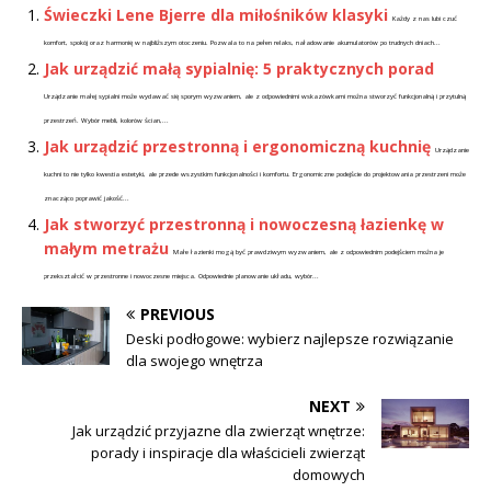
Świeczki Lene Bjerre dla miłośników klasyki
Każdy z nas lubi czuć
komfort, spokój oraz harmonię w najbliższym otoczeniu. Pozwala to na pełen relaks, naładowanie akumulatorów po trudnych dniach...
Jak urządzić małą sypialnię: 5 praktycznych porad
Urządzanie małej sypialni może wydawać się sporym wyzwaniem, ale z odpowiednimi wskazówkami można stworzyć funkcjonalną i przytulną
przestrzeń. Wybór mebli, kolorów ścian,...
Jak urządzić przestronną i ergonomiczną kuchnię
Urządzanie
kuchni to nie tylko kwestia estetyki, ale przede wszystkim funkcjonalności i komfortu. Ergonomiczne podejście do projektowania przestrzeni może
znacząco poprawić jakość...
Jak stworzyć przestronną i nowoczesną łazienkę w
małym metrażu
Małe łazienki mogą być prawdziwym wyzwaniem, ale z odpowiednim podejściem można je
przekształcić w przestronne i nowoczesne miejsca. Odpowiednie planowanie układu, wybór...
PREVIOUS
Deski podłogowe: wybierz najlepsze rozwiązanie
dla swojego wnętrza
NEXT
Jak urządzić przyjazne dla zwierząt wnętrze:
porady i inspiracje dla właścicieli zwierząt
domowych