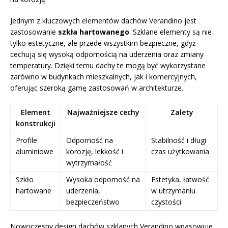
Jednym z kluczowych elementów dachów Verandino jest
zastosowanie
szkła hartowanego
. Szklane elementy są nie
tylko estetyczne, ale przede wszystkim bezpieczne, gdyż
cechują się wysoką odpornością na uderzenia oraz zmiany
temperatury. Dzięki temu dachy te mogą być wykorzystane
zarówno w budynkach mieszkalnych, jak i komercyjnych,
oferując szeroką gamę zastosowań w architekturze.
Element
Najważniejsze cechy
Zalety
konstrukcji
Profile
Odporność na
Stabilność i długi
aluminiowe
korozję, lekkość i
czas użytkowania
wytrzymałość
Szkło
Wysoka odporność na
Estetyka, łatwość
hartowane
uderzenia,
w utrzymaniu
bezpieczeństwo
czystości
Nowoczesny design dachów szklanych Verandino wpasowuje