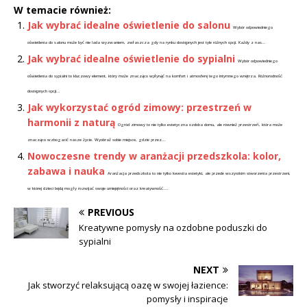
W temacie również:
Jak wybrać idealne oświetlenie do salonu
Wybór odpowiedniego
oświetlenia do salonu może być nie lada wyzwaniem, zwłaszcza gdy na rynku dostępnych jest tyle różnych opcji. Każdy z nas...
Jak wybrać idealne oświetlenie do sypialni
Wybór odpowiedniego
oświetlenia do sypialni to kluczowy element, który może znacząco wpłynąć na komfort i atmosferę tego intymnego wnętrza. Różnorodność
dostępnych opcji...
Jak wykorzystać ogród zimowy: przestrzeń w
harmonii z naturą
Ogród zimowy to nie tylko estetyczna ozdoba domu, ale również przestrzeń, która może
znacząco wzbogacić nasze życie. Wyobraź sobie miejsce, gdzie przez...
Nowoczesne trendy w aranżacji przedszkola: kolor,
zabawa i nauka
Aranżacja przedszkola to nie tylko kwestia estetyki, ale przede wszystkim stworzenia przestrzeni,
w której dzieci będą mogły rozwijać swoje umiejętności oraz kreatywność....
PREVIOUS
Kreatywne pomysły na ozdobne poduszki do
sypialni
NEXT
Jak stworzyć relaksującą oazę w swojej łazience:
pomysły i inspiracje