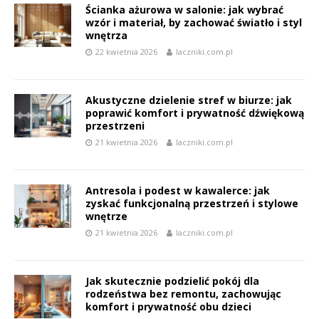
Ścianka ażurowa w salonie: jak wybrać
wzór i materiał, by zachować światło i styl
wnętrza
22 kwietnia 2026
laczniki.com.pl
Akustyczne dzielenie stref w biurze: jak
poprawić komfort i prywatność dźwiękową
przestrzeni
21 kwietnia 2026
laczniki.com.pl
Antresola i podest w kawalerce: jak
zyskać funkcjonalną przestrzeń i stylowe
wnętrze
21 kwietnia 2026
laczniki.com.pl
Jak skutecznie podzielić pokój dla
rodzeństwa bez remontu, zachowując
komfort i prywatność obu dzieci