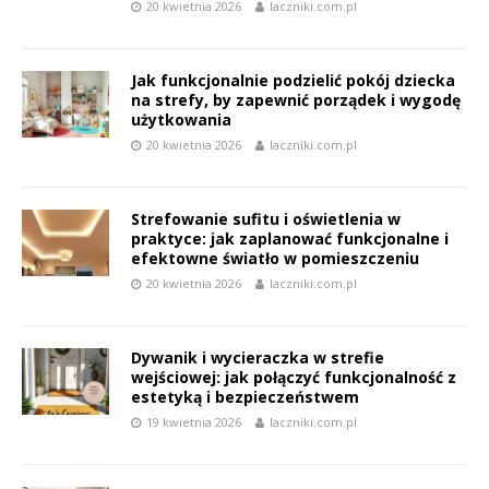
20 kwietnia 2026
laczniki.com.pl
Jak funkcjonalnie podzielić pokój dziecka
na strefy, by zapewnić porządek i wygodę
użytkowania
20 kwietnia 2026
laczniki.com.pl
Strefowanie sufitu i oświetlenia w
praktyce: jak zaplanować funkcjonalne i
efektowne światło w pomieszczeniu
20 kwietnia 2026
laczniki.com.pl
Dywanik i wycieraczka w strefie
wejściowej: jak połączyć funkcjonalność z
estetyką i bezpieczeństwem
19 kwietnia 2026
laczniki.com.pl