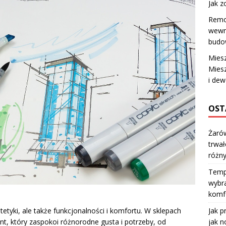
Jak z
Remo
wewnę
budow
Miesz
Mies
i dew
OST
Żarów
trwał
różn
Temp
wybra
komfo
Jak p
etyki, ale także funkcjonalności i komfortu. W sklepach
jak n
, który zaspokoi różnorodne gusta i potrzeby, od