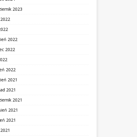
iernik 2023
c 2022
2022
cień 2022
ec 2022
2022
zeń 2022
zień 2021
pad 2021
iernik 2021
sień 2021
ień 2021
c 2021