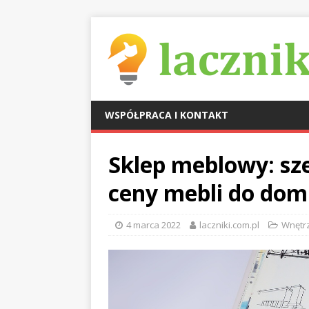
WSPÓŁPRACA I KONTAKT
Sklep meblowy: sze
ceny mebli do do
4 marca 2022
laczniki.com.pl
Wnętr