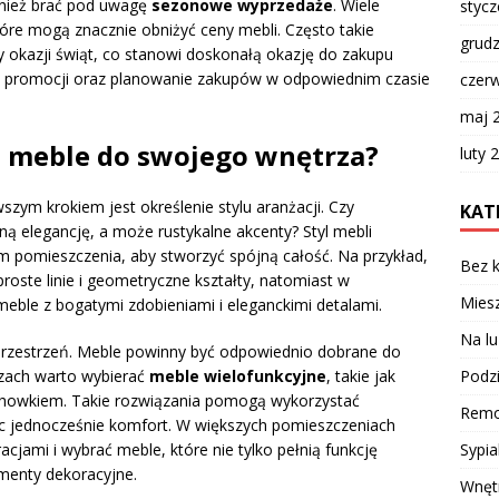
nież brać pod uwagę
sezonowe wyprzedaże
. Wiele
styc
re mogą znacznie obniżyć ceny mebli. Często takie
grud
y okazji świąt, co stanowi doskonałą okazję do zakupu
ch promocji oraz planowanie zakupów w odpowiednim czasie
czer
maj 
 meble do swojego wnętrza?
luty 
zym krokiem jest określenie stylu aranżacji. Czy
KAT
ą elegancję, a może rustykalne akcenty? Styl mebli
pomieszczenia, aby stworzyć spójną całość. Na przykład,
Bez k
oste linie i geometryczne kształty, natomiast w
Miesz
eble z bogatymi zdobieniami i eleganckimi detalami.
Na lu
rzestrzeń. Meble powinny być odpowiednio dobrane do
Podzi
rzach warto wybierać
meble wielofunkcyjne
, takie jak
chowkiem. Takie rozwiązania pomogą wykorzystać
Remo
c jednocześnie komfort. W większych pomieszczeniach
Sypia
jami i wybrać meble, które nie tylko pełnią funkcję
menty dekoracyjne.
Wnęt