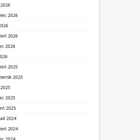
c 2026
wiec 2026
2026
cień 2026
ec 2026
2026
zień 2025
iernik 2025
c 2025
ec 2025
zeń 2025
pad 2024
cień 2024
ec 2024