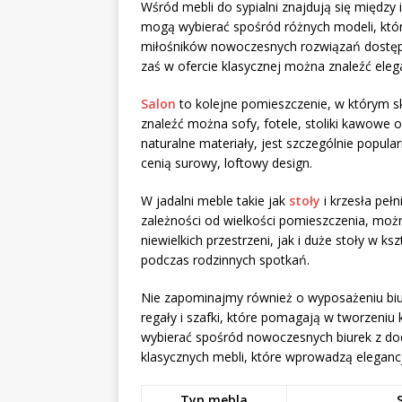
Wśród mebli do sypialni znajdują się między
mogą wybierać spośród różnych modeli, które
miłośników nowoczesnych rozwiązań dostęp
zaś w ofercie klasycznej można znaleźć eleg
Salon
to kolejne pomieszczenie, w którym s
znaleźć można sofy, fotele, stoliki kawowe or
naturalne materiały, jest szczególnie popular
cenią surowy, loftowy design.
W jadalni meble takie jak
stoły
i krzesła peł
zależności od wielkości pomieszczenia, możn
niewielkich przestrzeni, jak i duże stoły w k
podczas rodzinnych spotkań.
Nie zapominajmy również o wyposażeniu biur
regały i szafki, które pomagają w tworzeni
wybierać spośród nowoczesnych biurek z do
klasycznych mebli, które wprowadzą elegancj
Typ mebla