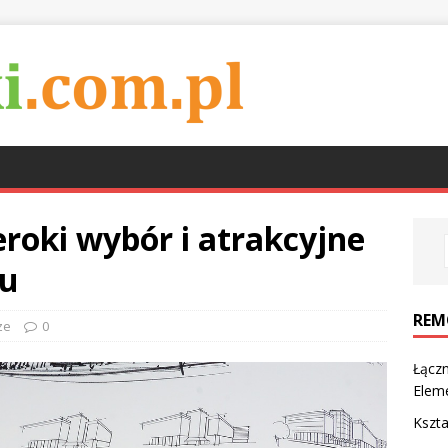
roki wybór i atrakcyjne
mu
REM
ze
0
Łączn
Eleme
Kszta