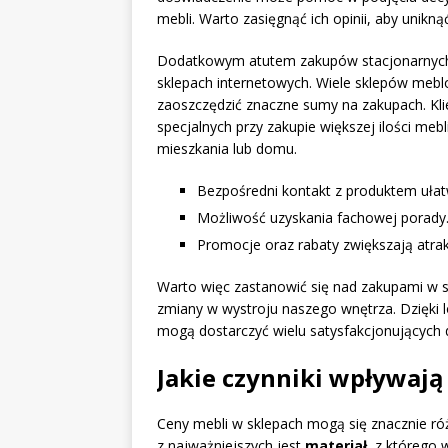
mebli. Warto zasięgnąć ich opinii, aby unikn
Dodatkowym atutem zakupów stacjonarnyc
sklepach internetowych. Wiele sklepów meb
zaoszczędzić znaczne sumy na zakupach. Kli
specjalnych przy zakupie większej ilości meb
mieszkania lub domu.
Bezpośredni kontakt z produktem ułatw
Możliwość uzyskania fachowej porady
Promocje oraz rabaty zwiększają atra
Warto więc zastanowić się nad zakupami w s
zmiany w wystroju naszego wnętrza. Dzięki l
mogą dostarczyć wielu satysfakcjonujących
Jakie czynniki wpływają
Ceny mebli w sklepach mogą się znacznie róż
z najważniejszych jest
materiał
, z którego