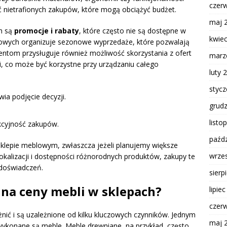
czer
ąć nietrafionych zakupów, które mogą obciążyć budżet.
maj 
h są
promocje i rabaty
, które często nie są dostępne w
kwie
lowych organizuje sezonowe wyprzedaże, które pozwalają
entom przysługuje również możliwość skorzystania z ofert
marz
li, co może być korzystne przy urządzaniu całego
luty 
styc
ia podjęcie decyzji.
grud
.
listo
kcyjność zakupów.
paźdz
klepie meblowym, zwłaszcza jeżeli planujemy większe
wrze
okalizacji i dostępności różnorodnych produktów, zakupy te
 doświadczeń.
sierp
 na ceny mebli w sklepach?
lipie
czer
nić i są uzależnione od kilku kluczowych czynników. Jednym
maj 
 wykonane są meble. Meble drewniane, na przykład, często