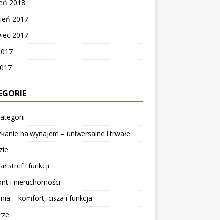
zeń 2018
zień 2017
wiec 2017
2017
2017
EGORIE
ategorii
kanie na wynajem – uniwersalne i trwałe
zie
ał stref i funkcji
nt i nieruchomości
lnia – komfort, cisza i funkcja
rze