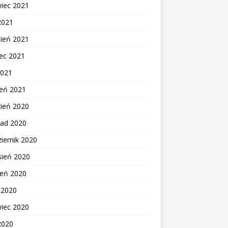
wiec 2021
2021
cień 2021
ec 2021
2021
zeń 2021
zień 2020
pad 2020
iernik 2020
sień 2020
ień 2020
c 2020
wiec 2020
2020