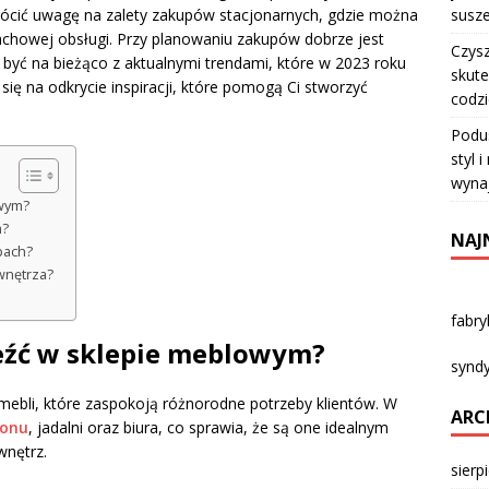
susze
rócić uwagę na zalety zakupów stacjonarnych, gdzie można
fachowej obsługi. Przy planowaniu zakupów dobrze jest
Czysz
 być na bieżąco z aktualnymi trendami, które w 2023 roku
skute
 się na odkrycie inspiracji, które pomogą Ci stworzyć
codz
Podu
styl 
wyna
owym?
m?
NAJ
pach?
wnętrza?
fabr
eźć w sklepie meblowym?
syndy
ebli, które zaspokoją różnorodne potrzeby klientów. W
ARC
lonu
, jadalni oraz biura, co sprawia, że są one idealnym
nętrz.
sierp