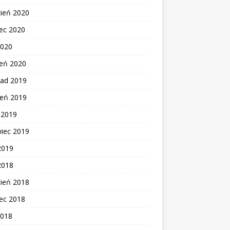
cień 2020
ec 2020
2020
zeń 2020
pad 2019
ień 2019
c 2019
wiec 2019
2019
2018
cień 2018
ec 2018
2018