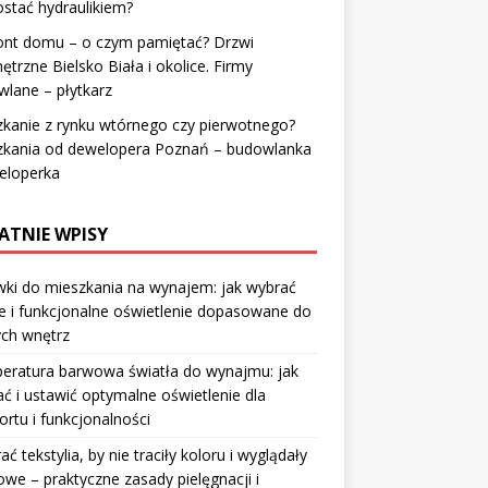
ostać hydraulikiem?
nt domu – o czym pamiętać? Drzwi
trzne Bielsko Biała i okolice. Firmy
lane – płytkarz
kanie z rynku wtórnego czy pierwotnego?
zkania od dewelopera Poznań – budowlanka
eloperka
ATNIE WPISY
ki do mieszkania na wynajem: jak wybrać
e i funkcjonalne oświetlenie dopasowane do
ych wnętrz
eratura barwowa światła do wynajmu: jak
ć i ustawić optymalne oświetlenie dla
rtu i funkcjonalności
rać tekstylia, by nie traciły koloru i wyglądały
owe – praktyczne zasady pielęgnacji i