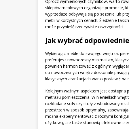
Oprócz wymienionych czynników, warto rów
sklepów meblowych organizuje promocje, któ
wyprzedaże odbywają się po sezonie lub prz
mebli w korzystnych cenach. Śledzenie taki
może przynieść rzeczywiste oszczędności.
Jak wybrać odpowiednie
Wybierając meble do swojego wnętrza, pierws
preferujesz nowoczesny minimalizm, klasyczn
powinien harmonizować z ogólnym wyglądem 
do nowoczesnych wnętrz doskonale pasują pr
klasycznych aranżacjach warto postawić na m
Kolejnym ważnym aspektem jest dostępna p
metrażu pomieszczenia. W niewielkich wnęt
rozkładane sofy czy stoły z wbudowanym s
przestrzeń w sposób optymalny, zapewniają
można eksperymentować z różnymi konfigurac
użytkową, ale także stanowią efektowne ele