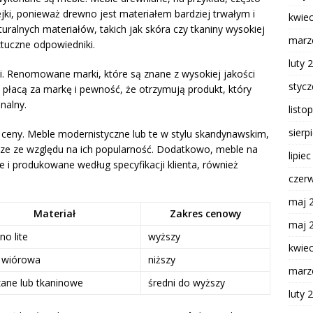
ejki, ponieważ drewno jest materiałem bardziej trwałym i
kwie
ralnych materiałów, takich jak skóra czy tkaniny wysokiej
marz
ztuczne odpowiedniki.
luty 
. Renomowane marki, które są znane z wysokiej jakości
styc
 płacą za markę i pewność, że otrzymują produkt, który
onalny.
listo
sierp
ch ceny. Meble modernistyczne lub te w stylu skandynawskim,
ższe ze względu na ich popularność. Dodatkowo, meble na
lipie
 i produkowane według specyfikacji klienta, również
czer
maj 
Materiał
Zakres cenowy
maj 
o lite
wyższy
kwie
a wiórowa
niższy
marz
ane lub tkaninowe
średni do wyższy
luty 