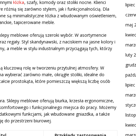
 innymi
łóżka
, szafy, komody oraz stoliki nocne. Klienci
lipie
 różnią się zarówno stylem, jak i funkcjonalnością. Dla
czer
ne są minimalistyczne łóżka z wbudowanym oświetleniem,
anckie, tapicerowane meble.
maj 
kwie
klepy meblowe oferują szeroki wybór. W asortymencie
az regały. Styl skandynawski, z naciskiem na jasne kolory i
marz
ny, a meble w stylu industrialnym przyciągają tych, którzy
luty 
grud
nią kluczową rolę w tworzeniu przytulnej atmosfery. W
a wybierać zarówno małe, okrągłe stoliki, idealne do
paźdz
ształcie prostokąta, które pomieszczą większą liczbę osób
lipie
marz
a. Sklepy meblowe oferują biurka, krzesła ergonomiczne,
styc
u komfortowego i funkcjonalnego miejsca do pracy. Możemy
datkowymi funkcjami, jak wbudowane gniazdka, a także
listo
ę do przestrzeni biurowej.
kwie
marz
Styl
Przykłady zastosowania