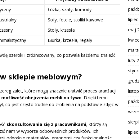
paźdz
yczny
Łóżka, szafy, komody
lipie
ustrialny
Sofy, fotele, stoliki kawowe
maj 
czesny
Stoły, krzesła
kwie
nimalistyczny
Biurka, krzesła, regały
marz
wdę szeroki i zróżnicowany, co pozwala każdemu znaleźć
luty 
styc
w w sklepie meblowym?
grud
ereg zalet, które mogą znacznie ułatwić proces aranżacji
listo
t
możliwość obejrzenia mebli na żywo
. Dzięki temu
paźdz
yl, co jest często trudne do zrobienia na podstawie zdjęć w
wrze
sierp
ość
skonsultowania się z pracownikami
, którzy są
dzić nam w wyborze odpowiednich produktów. Ich
lipie
ji odnośnie materiałów, ergonomii czy funkcjonalności