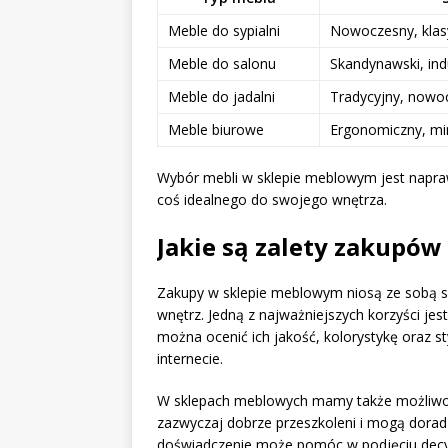
Meble do sypialni
Nowoczesny, klas
Meble do salonu
Skandynawski, ind
Meble do jadalni
Tradycyjny, nowo
Meble biurowe
Ergonomiczny, mi
Wybór mebli w sklepie meblowym jest napra
coś idealnego do swojego wnętrza.
Jakie są zalety zakupó
Zakupy w sklepie meblowym niosą ze sobą sz
wnętrz. Jedną z najważniejszych korzyści jes
można ocenić ich jakość, kolorystykę oraz st
internecie.
W sklepach meblowych mamy także możliw
zazwyczaj dobrze przeszkoleni i mogą dora
doświadczenie może pomóc w podjęciu decyz