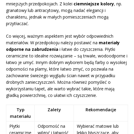
mniejszych przedpokojach. Z kolei
ciemniejsze kolory
, np.
granatowy lub antracytowy, mogą nadać elegancji i
charakteru, jednak w małych pomieszczeniach mogą
przytłaczać.
Co więcej, ważnym aspektem jest wybór odpowiednich
materiałów. W przedpokoju należy postawić na
materiały
odporne na zabrudzenia
i łatwe do czyszczenia. Płytki
ceramiczne to idealne rozwiązanie – są trwałe, wodoodporne i
łatwo je umyć. Innym dobrym wyborem będą farby o wysokiej
odporności na plamy, które łatwo zmyć, co pozwala na
zachowanie świeżego wyglądu ścian nawet w przypadku
drobnych zanieczyszczeń. Można również pomyśleć o
wykorzystaniu tapet, ale warto wybrać takie, które mają
gładką powierzchnię, co ułatwi ich czyszczenie.
Typ
Zalety
Rekomendacje
materiału
Płytki
Odporność na
Wybierać matowe lub
ceramiczne
wilgoć i łatwość
lekko błyszczące, aby