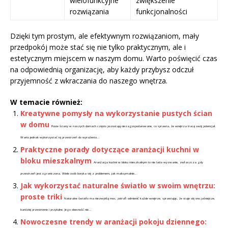
wielofunkcyjne
zwiększenie
rozwiązania
funkcjonalności
Dzięki tym prostym, ale efektywnym rozwiązaniom, mały
przedpokój może stać się nie tylko praktycznym, ale i
estetycznym miejscem w naszym domu. Warto poświęcić czas
na odpowiednią organizację, aby każdy przybysz odczuł
przyjemność z wkraczania do naszego wnętrza.
W temacie również:
Kreatywne pomysły na wykorzystanie pustych ścian
w domu
Puste ściany w naszych domach często pozostają niezagospodarowane, co sprawia, że wnętrza tracą swój potencjał.
Warto jednak wykorzystać tę przestrzeń do wyrażenia...
Praktyczne porady dotyczące aranżacji kuchni w
bloku mieszkalnym
Aranżacja kuchni w bloku mieszkalnym to nie lada wyzwanie, zwłaszcza gdy
przestrzeń jest ograniczona. Wiele osób boryka się z problemem, jak maksymalnie...
Jak wykorzystać naturalne światło w swoim wnętrzu:
proste triki
Naturalne światło ma niezwykłą moc, potrafi odmienić każde wnętrze, sprawiając, że staje się ono jaśniejsze,
bardziej przestronne i przytulne. Jego obecność nie...
Nowoczesne trendy w aranżacji pokoju dziennego: