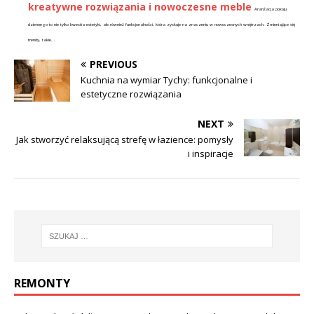
kreatywne rozwiązania i nowoczesne meble
Aranżacja pokoju
dziennego to nie tylko kwestia estetyki, ale również funkcjonalności, która zyskuje na znaczeniu w nowoczesnych wnętrzach. Zmieniające się
trendy, takie...
PREVIOUS
Kuchnia na wymiar Tychy: funkcjonalne i
estetyczne rozwiązania
NEXT
Jak stworzyć relaksującą strefę w łazience: pomysły
i inspiracje
REMONTY