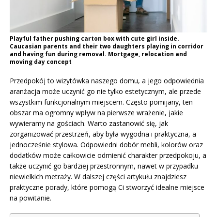
Playful father pushing carton box with cute girl inside.
Caucasian parents and their two daughters playing in corridor
and having fun during removal. Mortgage, relocation and
moving day concept
Przedpokój to wizytówka naszego domu, a jego odpowiednia
aranżacja może uczynić go nie tylko estetycznym, ale przede
wszystkim funkcjonalnym miejscem. Często pomijany, ten
obszar ma ogromny wpływ na pierwsze wrażenie, jakie
wywieramy na gościach. Warto zastanowić się, jak
zorganizować przestrzeń, aby była wygodna i praktyczna, a
jednocześnie stylowa. Odpowiedni dobór mebli, kolorów oraz
dodatków może całkowicie odmienić charakter przedpokoju, a
także uczynić go bardziej przestronnym, nawet w przypadku
niewielkich metraży. W dalszej części artykułu znajdziesz
praktyczne porady, które pomogą Ci stworzyć idealne miejsce
na powitanie.