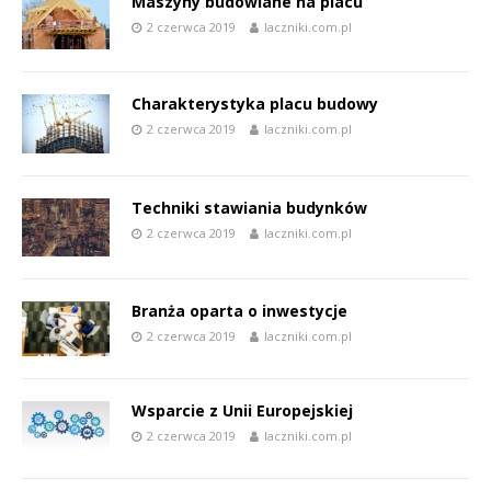
Maszyny budowlane na placu
2 czerwca 2019
laczniki.com.pl
Charakterystyka placu budowy
2 czerwca 2019
laczniki.com.pl
Techniki stawiania budynków
2 czerwca 2019
laczniki.com.pl
Branża oparta o inwestycje
2 czerwca 2019
laczniki.com.pl
Wsparcie z Unii Europejskiej
2 czerwca 2019
laczniki.com.pl