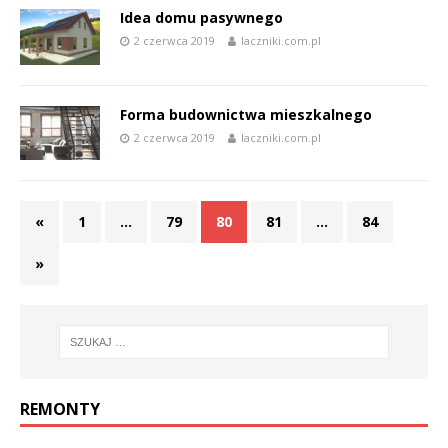
Idea domu pasywnego
2 czerwca 2019
laczniki.com.pl
Forma budownictwa mieszkalnego
2 czerwca 2019
laczniki.com.pl
«
1
…
79
80
81
…
84
»
REMONTY